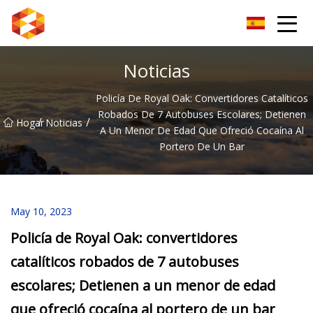
Guiyang BrightSpectrum Group Co., Ltd.
Noticias
Policía De Royal Oak: Convertidores Catalíticos
Robados De 7 Autobuses Escolares; Detienen
/
/
Hogar
Noticias
A Un Menor De Edad Que Ofreció Cocaína Al
Portero De Un Bar
May 10, 2023
Policía de Royal Oak: convertidores
catalíticos robados de 7 autobuses
escolares; Detienen a un menor de edad
que ofreció cocaína al portero de un bar