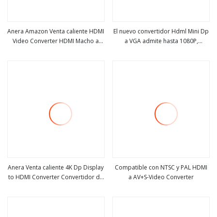
Anera Amazon Venta caliente HDMI
El nuevo convertidor Hdml Mini Dp
Video Converter HDMI Macho a
a VGA admite hasta 1080P,
ver más
ver más
VGA Cable adaptador hembra con
resolución de video en blanco
audio
reducida de 1920 X 1200
Anera Venta caliente 4K Dp Display
Compatible con NTSC y PAL HDMI
to HDMI Converter Convertidor de
a AV+S-Video Converter
ver más
ver más
audio y video