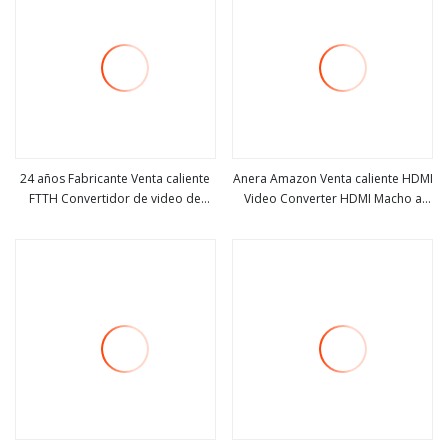
24 años Fabricante Venta caliente
Anera Amazon Venta caliente HDMI
FTTH Convertidor de video de
Video Converter HDMI Macho a
ver más
ver más
fibra óptica de Hanxin
VGA Adaptador hembra con audio