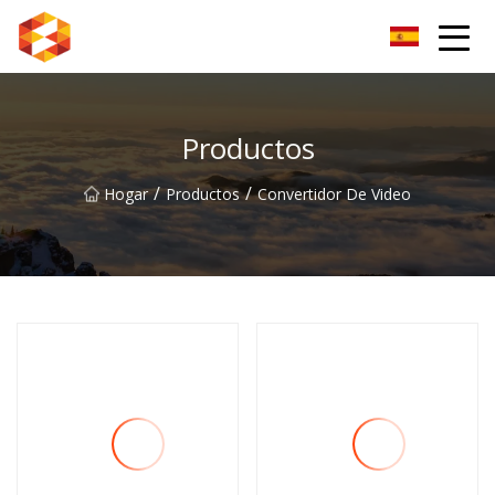
Guiyang BrightSpectrum Group Co., Ltd.
Productos
/
/
Hogar
Productos
Convertidor De Video