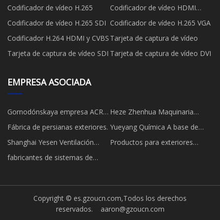
Codificador de vídeo H.265
Codificador de vídeo HDMI
H.265
Codificador de vídeo H.265 SDI
Codificador de vídeo H.265 VGA
Codificador H.264 HDMI y CVBS
Tarjeta de captura de vídeo
Tarjeta de captura de vídeo SDI
Tarjeta de captura de vídeo DVI
EMPRESA ASOCIADA
Gornodónskaya empresa ACR
Heze Zhenhua Maquinaria
máquina co
Fabricación Co., Ltd.
Fábrica de persianas exteriores.
Yueyang Química A base de
agua Aditivo Co., Limitado
Shanghai Yesen Ventilación
Productos para exteriores
Equipment Co., Ltd.
Hellorewild (Hangzhou) Co., Ltd.
fabricantes de sistemas de
contrapeso para ascensores
Copyright © es.gzoucn.com,Todos los derechos
reservados.
aaron@gzoucn.com