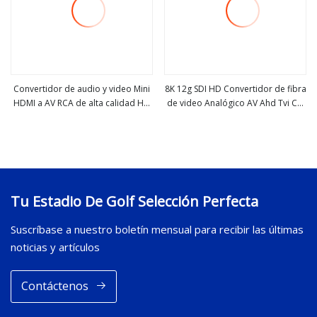
Convertidor de audio y video Mini
8K 12g SDI HD Convertidor de fibra
HDMI a AV RCA de alta calidad HD
de video Analógico AV Ahd Tvi Cvi
ver más
ver más
HDMI2AV
Datos IP
Tu Estadio De Golf Selección Perfecta
Suscríbase a nuestro boletín mensual para recibir las últimas
noticias y artículos
Contáctenos