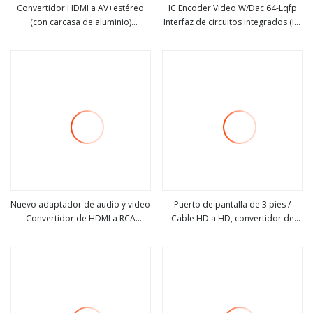
Convertidor HDMI a AV+estéreo
IC Encoder Video W/Dac 64-Lqfp
(con carcasa de aluminio)
Interfaz de circuitos integrados (IC)
ver más
ver más
Convertidor de vídeo HD
- Codificadores, decodificadores,
convertidores Adv7343bstz
Nuevo adaptador de audio y video
Puerto de pantalla de 3 pies /
Convertidor de HDMI a RCA
Cable HD a HD, convertidor de
ver más
ver más
Convertidor de componentes AV
audio / video 3D
chapado en oro