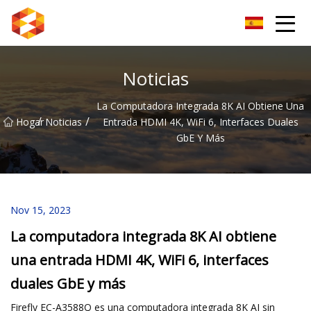
Guiyang BrightSpectrum Group Co., Ltd.
Noticias
La Computadora Integrada 8K AI Obtiene Una
/
/
Hogar
Noticias
Entrada HDMI 4K, WiFi 6, Interfaces Duales
GbE Y Más
Nov 15, 2023
La computadora integrada 8K AI obtiene
una entrada HDMI 4K, WiFi 6, interfaces
duales GbE y más
Firefly EC-A3588Q es una computadora integrada 8K AI sin