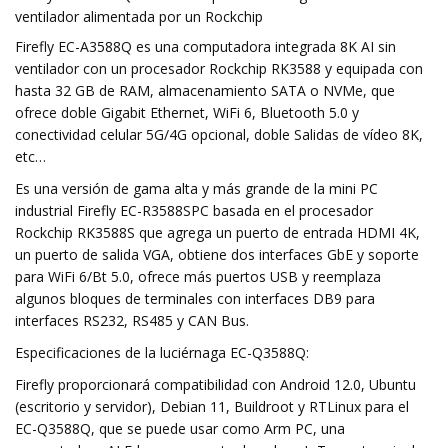
ventilador alimentada por un Rockchip
Firefly EC-A3588Q es una computadora integrada 8K AI sin
ventilador con un procesador Rockchip RK3588 y equipada con
hasta 32 GB de RAM, almacenamiento SATA o NVMe, que
ofrece doble Gigabit Ethernet, WiFi 6, Bluetooth 5.0 y
conectividad celular 5G/4G opcional, doble Salidas de vídeo 8K,
etc…
Es una versión de gama alta y más grande de la mini PC
industrial Firefly EC-R3588SPC basada en el procesador
Rockchip RK3588S que agrega un puerto de entrada HDMI 4K,
un puerto de salida VGA, obtiene dos interfaces GbE y soporte
para WiFi 6/Bt 5.0, ofrece más puertos USB y reemplaza
algunos bloques de terminales con interfaces DB9 para
interfaces RS232, RS485 y CAN Bus.
Especificaciones de la luciérnaga EC-Q3588Q:
Firefly proporcionará compatibilidad con Android 12.0, Ubuntu
(escritorio y servidor), Debian 11, Buildroot y RTLinux para el
EC-Q3588Q, que se puede usar como Arm PC, una