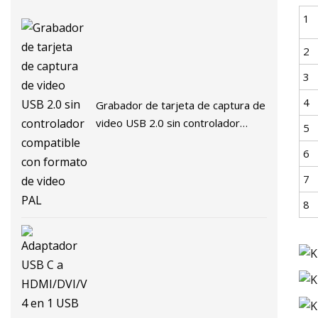
1
2
3
4
Grabador de tarjeta de captura de
video USB 2.0 sin controlador
5
compatible con formato de video
6
PAL
7
8