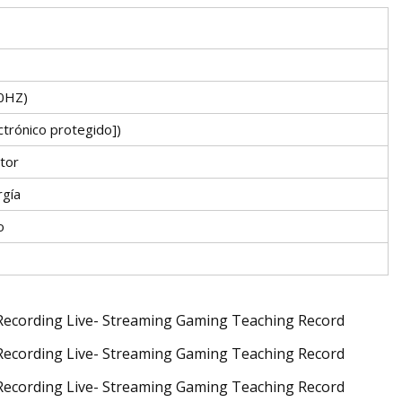
0HZ
)
ctrónico protegido])
tor
rgía
o