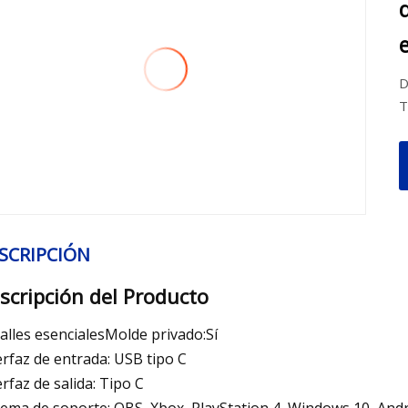
D
T
SCRIPCIÓN
scripción del Producto
alles esencialesMolde privado:Sí
erfaz de entrada: USB tipo C
erfaz de salida: Tipo C
tema de soporte: OBS, Xbox, PlayStation 4, Windows 10, Andr