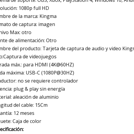
olución: 1080p full HD
bre de la marca: Kingma
mato de captura: imagen
hivo Max: otro
nte de alimentación: Otro
bre del producto: Tarjeta de captura de audio y video Kin
o:Captura de videojuegos
rada máx.: para HDMI (
4K@60HZ
)
ida máxima: USB-C (
1080P@30HZ
)
ductor: no se requiere controlador
encia: plug & play sin energía
erial: aleación de aluminio
gitud del cable: 15Cm
antía: 12 meses
uete: Caja de color
ecificación: