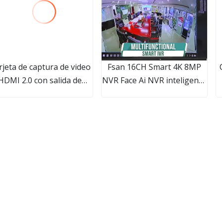
rjeta de captura de video
Fsan 16CH Smart 4K 8MP
HDMI 2.0 con salida de
NVR Face Ai NVR inteligente
le de video con entrada y
Soporte 16tb 2 Hdds Poe
salida Auido USB 3.0
Onvif NVR